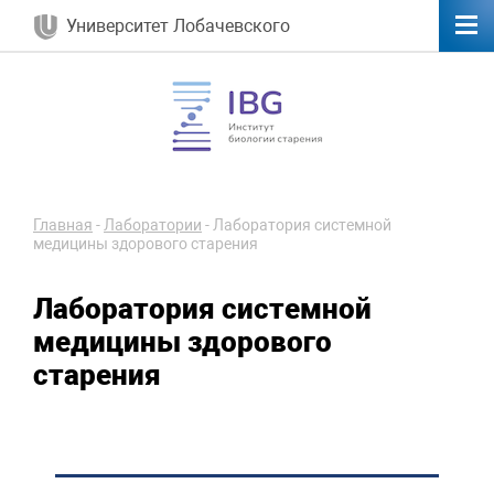
Университет Лобачевского
Главная
-
Лаборатории
-
Лаборатория системной
медицины здорового старения
Лаборатория системной
медицины здорового
старения