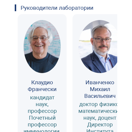
Руководители лаборатории
Клаудио
Иванченко
Франчески
Михаил
Васильевич
кандидат
наук,
доктор физико-
профессор
математических
Почетный
наук, доцент
профессор
Директор
иммунологии,
Института