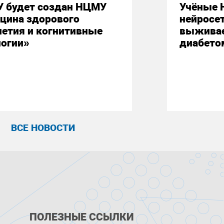
У будет создан НЦМУ
Учёные 
цина здорового
нейросе
летия и когнитивные
выживае
логии»
диабето
ВСЕ НОВОСТИ
ПОЛЕЗНЫЕ ССЫЛКИ