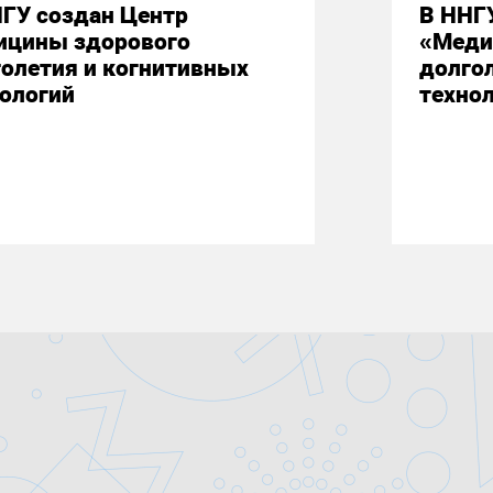
ГУ создан Центр
В ННГ
ицины здорового
«Меди
олетия и когнитивных
долго
ологий
техно