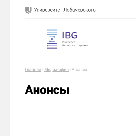
Университет Лобачевского
Главная
-
Медиа-офис
-
Анонсы
Анонсы