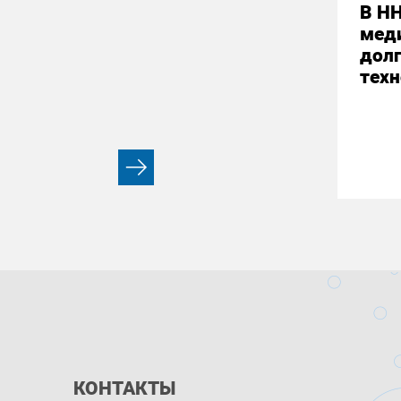
В НН
мед
долг
техн
КОНТАКТЫ