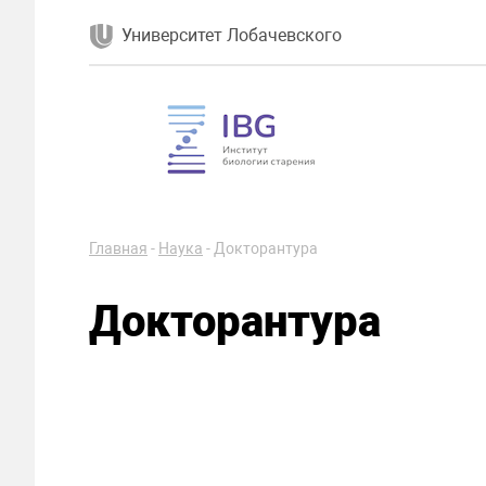
Университет Лобачевского
Главная
-
Наука
-
Докторантура
Докторантура