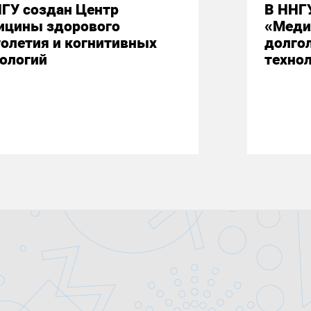
ГУ создан Центр
В ННГ
ицины здорового
«Меди
олетия и когнитивных
долго
ологий
техно