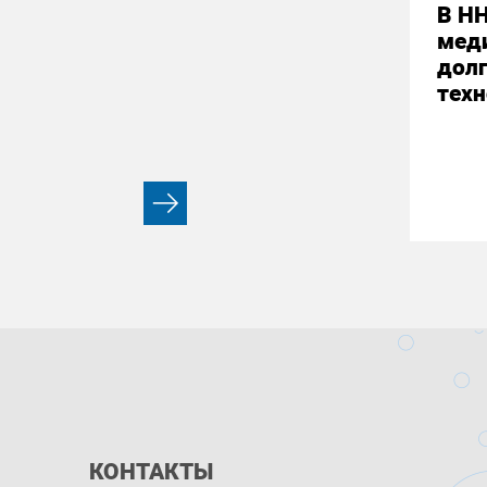
В НН
мед
долг
техн
КОНТАКТЫ