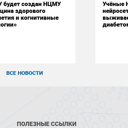
У будет создан НЦМУ
Учёные 
цина здорового
нейросе
летия и когнитивные
выживае
логии»
диабето
ВСЕ НОВОСТИ
ПОЛЕЗНЫЕ ССЫЛКИ