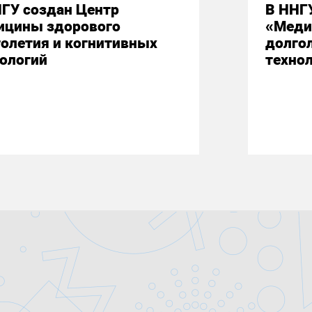
ГУ создан Центр
В ННГ
ицины здорового
«Меди
олетия и когнитивных
долго
ологий
техно