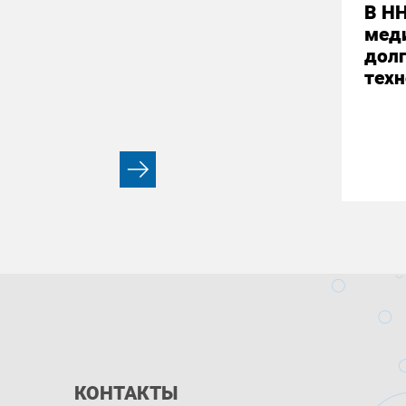
В НН
мед
долг
техн
КОНТАКТЫ