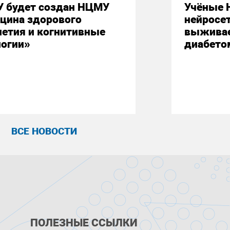
У будет создан НЦМУ
Учёные 
цина здорового
нейросе
летия и когнитивные
выживае
логии»
диабето
ВСЕ НОВОСТИ
ПОЛЕЗНЫЕ ССЫЛКИ