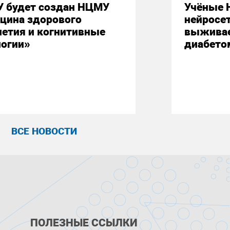
У будет создан НЦМУ
Учёные 
цина здорового
нейросе
летия и когнитивные
выживае
логии»
диабето
ВСЕ НОВОСТИ
ПОЛЕЗНЫЕ ССЫЛКИ