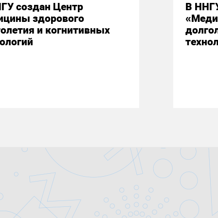
ГУ создан Центр
В ННГ
ицины здорового
«Меди
олетия и когнитивных
долго
ологий
техно