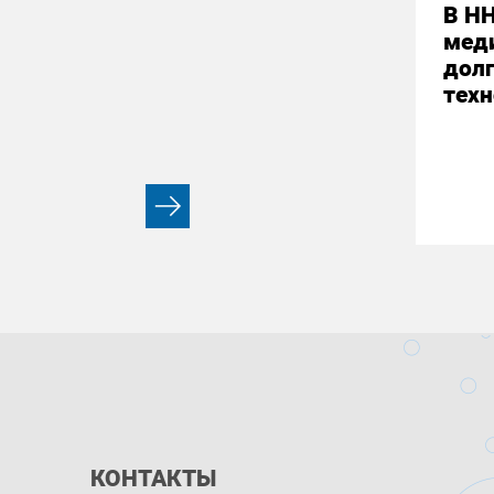
В НН
мед
долг
техн
КОНТАКТЫ